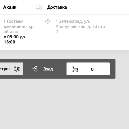
Акции
Доставка
Работаем
г. Зеленоград, ул.
ежедневно, кр
Алабушевская, д. 13 стр
сб и вс.
2
с 09:00 до
18:00
етры
Вход
0